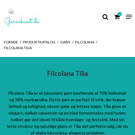
0
FORSIDE
/
PRODUKTKATALOG
/
GARN
/
FILCOLANA
/
FILCOLANA TILIA
Filcolana Tilia
Filcolana Tilia er et luksuriøst garn bestående af 70% kidmohair
og 30% morbærsilke. Dette garn er perfekt til strik, der kræver
lethed og luftighed, såsom sjaler og lettere trøjer. Tilia giver et
elegant, delikat udseende og en blød fornemmelse mod huden,
hvilket gør det ideelt til både hverdags- og feststrik. Med sin
lette struktur og naturlige glans er Tilia det perfekte valg, når du
vil skabe luksuriøse, elegante projekter.