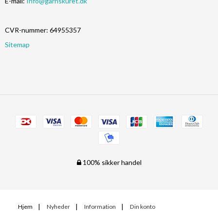
E-mail
:
Info@garnskuret.dk
CVR-nummer
:
64955357
Sitemap
100% sikker handel
Hjem
Nyheder
Information
Din konto