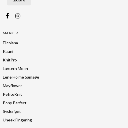
Godkend
MÆRKER
Filcolana
Kauni
KnitPro
Lantern Moon
Lene Holme Samsøe
Mayflower
PetiteKnit
Pony Perfect
Sysleriget
Uneek Fingering