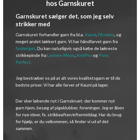
hos Garnskuret
Garnskuret sælger det, som jeg selv
strikker med
Garnskuret forhandler garn fra bl.a.
Kauni
,
Filcolana
,
og
meget andet lækkert garn. Vi har håndfarvet garn fra
Sysleriget
. Du kan naturligvis også købe de lækreste
strikkepinde fra
Lantern Moon
,
KnitPro
og
Pony
Perfect.
Jeg bestræber os på at alt vores kvalitetsgarn er til de
bedste priser. Vi har alle farver af Kauni på lager.
Der sker løbende nyt i Garnskruet: der kommer nyt
garn hjem, besøg af pigeklubber, foreninger. Jeg er åben
for nye ideer, fx. strikkeaften/eftermiddag. Har du brug
for hjælp, er du velkommen, så finder vi ud af det
sammen.