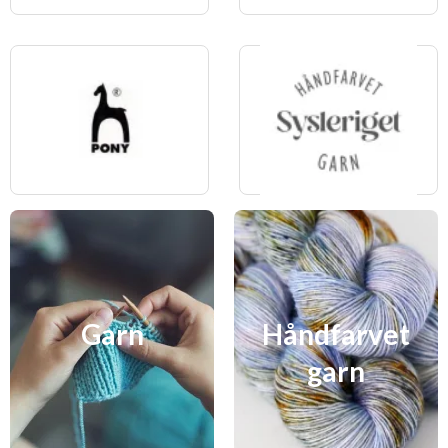
Garn
Håndfarvet
garn