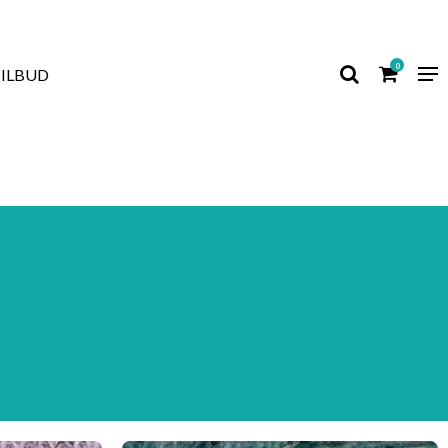
0
TILBUD