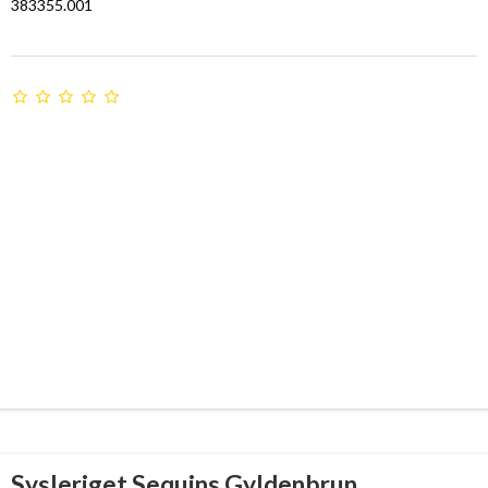
383355.001
Sysleriget Sequins Gyldenbrun