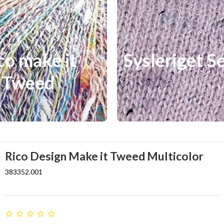
co make it
Sysleriget S
Tweed
Rico Design Make it Tweed Multicolor
383352.001