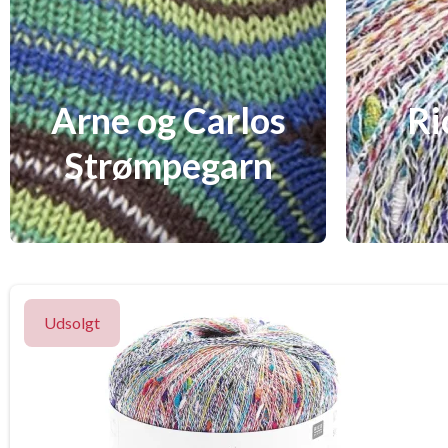
Arne og Carlos
Ri
Strømpegarn
Udsolgt