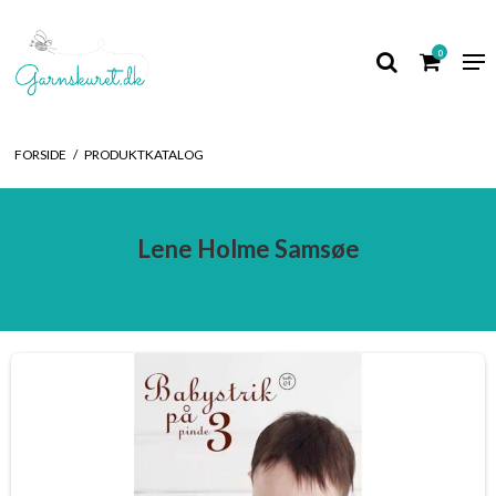
0
FORSIDE
/
PRODUKTKATALOG
Lene Holme Samsøe