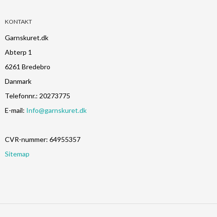
KONTAKT
Garnskuret.dk
Abterp 1
6261 Bredebro
Danmark
Telefonnr.
:
20273775
E-mail
:
Info@garnskuret.dk
CVR-nummer
:
64955357
Sitemap