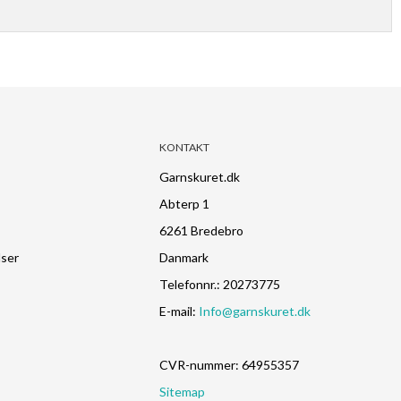
KONTAKT
Garnskuret.dk
Abterp 1
6261 Bredebro
lser
Danmark
Telefonnr.
:
20273775
E-mail
:
Info@garnskuret.dk
CVR-nummer
:
64955357
Sitemap