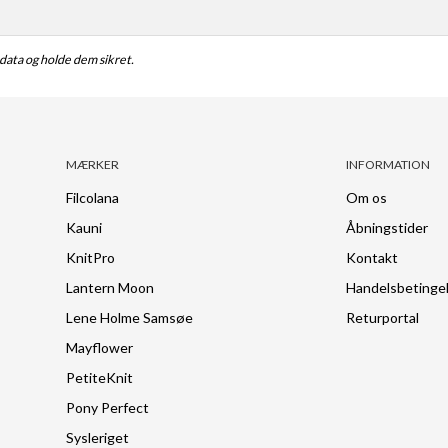
e data og holde dem sikret.
MÆRKER
INFORMATION
Filcolana
Om os
Kauni
Åbningstider
KnitPro
Kontakt
Lantern Moon
Handelsbetinge
Lene Holme Samsøe
Returportal
Mayflower
PetiteKnit
Pony Perfect
Sysleriget