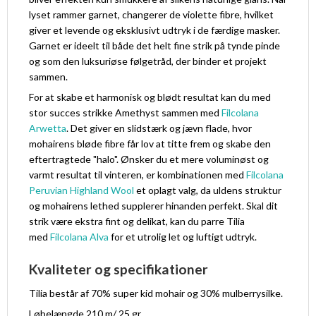
lyset rammer garnet, changerer de violette fibre, hvilket
giver et levende og eksklusivt udtryk i de færdige masker.
Garnet er ideelt til både det helt fine strik på tynde pinde
og som den luksuriøse følgetråd, der binder et projekt
sammen.
For at skabe et harmonisk og blødt resultat kan du med
stor succes strikke Amethyst sammen med
Filcolana
Arwetta
. Det giver en slidstærk og jævn flade, hvor
mohairens bløde fibre får lov at titte frem og skabe den
eftertragtede "halo". Ønsker du et mere voluminøst og
varmt resultat til vinteren, er kombinationen med
Filcolana
Peruvian Highland Wool
et oplagt valg, da uldens struktur
og mohairens lethed supplerer hinanden perfekt. Skal dit
strik være ekstra fint og delikat, kan du parre Tilia
med
Filcolana Alva
for et utrolig let og luftigt udtryk.
Kvaliteter og specifikationer
Tilia består af 70% super kid mohair og 30% mulberrysilke.
Løbelængde 210 m/ 25 gr.