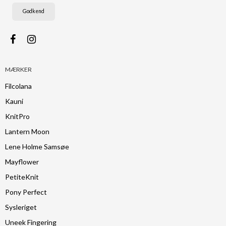
Godkend
MÆRKER
Filcolana
Kauni
KnitPro
Lantern Moon
Lene Holme Samsøe
Mayflower
PetiteKnit
Pony Perfect
Sysleriget
Uneek Fingering