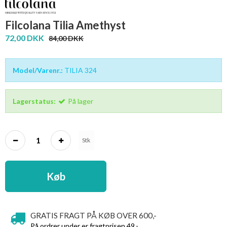
Filcolana Tilia Amethyst
72,00 DKK
84,00 DKK
Model/Varenr.:
TILIA 324
Lagerstatus:
På lager
Stk
Køb
GRATIS FRAGT PÅ KØB OVER 600,-
På ordrer under er fragtprisen 49,-