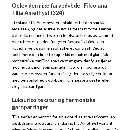
Oplev den rige farvedybde i Filcolana
Tilia Amethyst (324)
Filcolana Tilia Amethyst er opkaldt efter den smukke
ædelsten, og det er ikke svært at forstå hvorfor. Denne
dybe, lilla nuance bringer en følelse af luksus og varme til
dit strikketøj, og den fungerer fantastisk både som
hovedfarve og som en sofistikeret kontrast. Ved at
kombinere den fineste super kid mohair med glansfuld
morbærsilke har Filcolana skabt et garn, der føles fjerlet
mod huden, men som samtidig giver en imponerende
varme. Amethyst er farven til dig, der tør vælge en kulør
med personlighed og dybde til din næste sweater eller
elegante cardigan.
Luksuriøs tekstur og harmoniske
garnparringer
Tilia-serien er berømt for sin evne til at give strikketøj en
blød, drømmende aura, og i denne lilla Amethyst-variant
bliver effekten kun smukkere af silkens naturlige glans. Når