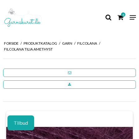
0
FORSIDE
/
PRODUKTKATALOG
/
GARN
/
FILCOLANA
/
FILCOLANA TILIA AMETHYST
Tilbud