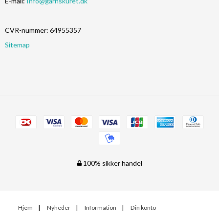
E-mail
:
Info@garnskuret.dk
CVR-nummer
:
64955357
Sitemap
100% sikker handel
Hjem
Nyheder
Information
Din konto