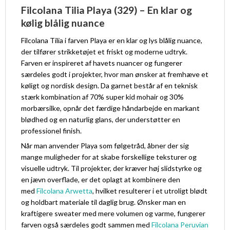
Filcolana Tilia Playa (329) – En klar og
kølig blålig nuance
Filcolana Tilia i farven Playa er en klar og lys blålig nuance,
der tilfører strikketøjet et friskt og moderne udtryk.
Farven er inspireret af havets nuancer og fungerer
særdeles godt i projekter, hvor man ønsker at fremhæve et
køligt og nordisk design. Da garnet består af en teknisk
stærk kombination af 70% super kid mohair og 30%
morbærsilke, opnår det færdige håndarbejde en markant
blødhed og en naturlig glans, der understøtter en
professionel finish.
Når man anvender Playa som følgetråd, åbner der sig
mange muligheder for at skabe forskellige teksturer og
visuelle udtryk. Til projekter, der kræver høj slidstyrke og
en jævn overflade, er det oplagt at kombinere den
med
Filcolana Arwetta
, hvilket resulterer i et utroligt blødt
og holdbart materiale til daglig brug. Ønsker man en
kraftigere sweater med mere volumen og varme, fungerer
farven også særdeles godt sammen med
Filcolana Peruvian