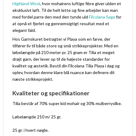
Highland Wool
, hvor mohairens luftige fibre giver ulden et
eksklusivt løft. Til de helt lette og fine arbejder kan man
med fordel parre den med den tynde uld
Filcolana Saga
for
at opnå et fjerlet og gennemsigtigt resultat med et
elegant fald.
Hos Garnskuret betragter vi Playa som en farve, der
tilfører liv til både store og små strikkeprojekter. Med en
løbelængde på 210 meter pr. 25 gram er Tilia et meget
drøjt garn, der lever op til de højeste standarder for
kvalitet og æstetik. Bestil din Filcolana Tilia Playa i dag og
oplev, hvordan denne klare blå nuance kan definere dit
næste strikkeprojekt.
Kvaliteter og specifikationer
Tilia består af 70% super kid mohair og 30% mulberrysilke.
Løbelængde 210 m/ 25 gr.
25 gr. i hvert nøgle.