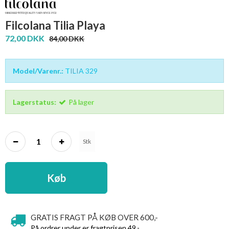
Filcolana Tilia Playa
72,00 DKK
84,00 DKK
Model/Varenr.:
TILIA 329
Lagerstatus:
På lager
Stk
Køb
GRATIS FRAGT PÅ KØB OVER 600,-
På ordrer under er fragtprisen 49,-