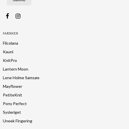
Godkend
MÆRKER
Filcolana
Kauni
KnitPro
Lantern Moon
Lene Holme Samsøe
Mayflower
PetiteKnit
Pony Perfect
Sysleriget
Uneek Fingering