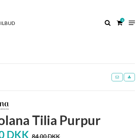
0
TILBUD
colana Tilia Purpur
00 DKK
84,00 DKK