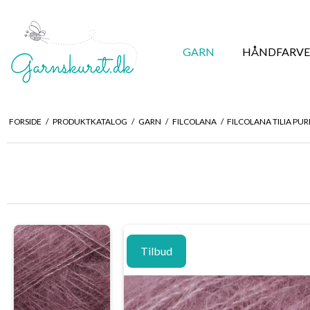
GARN
HÅNDFARVE
FORSIDE
/
PRODUKTKATALOG
/
GARN
/
FILCOLANA
/
FILCOLANA TILIA PU
Tilbud