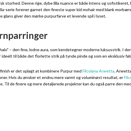
sk storhed. Denne rige, dybe lilla nuance er både intens og sofistikeret, 
lia-serie forener garnet den fineste super kid mohair med blank morbærsilk
 glans giver den mørke purpurfarve et levende spil i lyset.
arnparringer
halo" – den fine, lodne aura, som kendetegner moderne luksusstrik. I de
 ideelt til både det florlette strik på tynde pinde og som en eksklusiv fø
 finish er det oplagt at kombinere Purpur med
Filcolana Arwetta
. Arwetta
toner. Hvis du ønsker et endnu mere varmt og voluminøst resultat, er
Fil
ede. Til de finere og mere detaljerede projekter kan du også parre den me