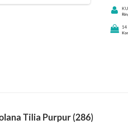
KU
Rin
14
Kon
olana Tilia Purpur (286)