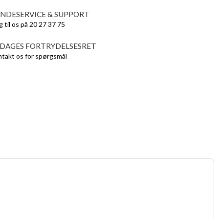
NDESERVICE & SUPPORT
g til os på 20 27 37 75
 DAGES FORTRYDELSESRET
takt os for spørgsmål