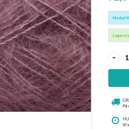
Model/Va
Lagersta
GR
På 
HU
Vi 