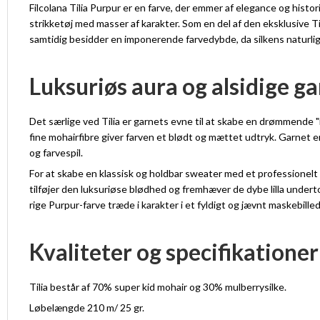
Filcolana Tilia Purpur er en farve, der emmer af elegance og histori
strikketøj med masser af karakter. Som en del af den eksklusive Ti
samtidig besidder en imponerende farvedybde, da silkens naturlige
Luksuriøs aura og alsidige g
Det særlige ved Tilia er garnets evne til at skabe en drømmende "
fine mohairfibre giver farven et blødt og mættet udtryk. Garnet er
og farvespil.
For at skabe en klassisk og holdbar sweater med et professionelt
tilføjer den luksuriøse blødhed og fremhæver de dybe lilla under
rige Purpur-farve træde i karakter i et fyldigt og jævnt maskebill
Kvaliteter og specifikationer
Tilia består af 70% super kid mohair og 30% mulberrysilke.
Løbelængde 210 m/ 25 gr.