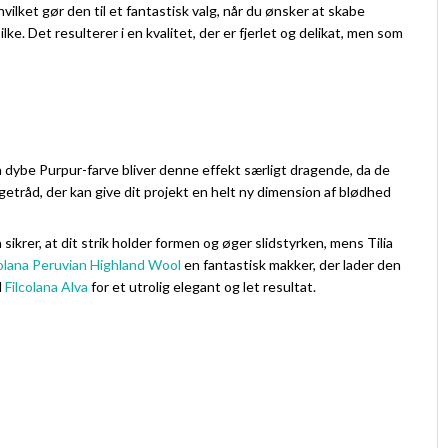
hvilket gør den til et fantastisk valg, når du ønsker at skabe
e. Det resulterer i en kvalitet, der er fjerlet og delikat, men som
n dybe Purpur-farve bliver denne effekt særligt dragende, da de
lgetråd, der kan give dit projekt en helt ny dimension af blødhed
 sikrer, at dit strik holder formen og øger slidstyrken, mens Tilia
colana Peruvian Highland Wool
en fantastisk makker, der lader den
d
Filcolana Alva
for et utrolig elegant og let resultat.