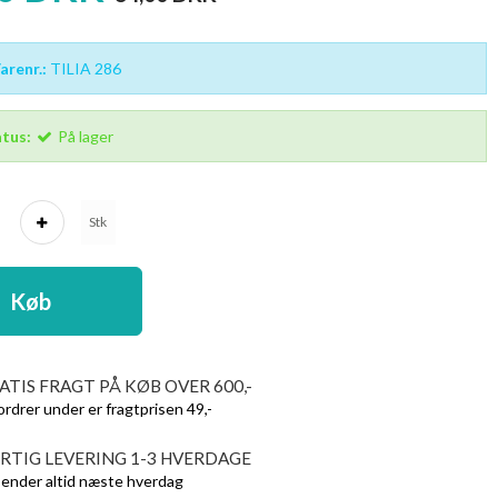
renr.:
TILIA 286
tus:
På lager
Stk
Køb
ATIS FRAGT PÅ KØB OVER 600,-
ordrer under er fragtprisen 49,-
RTIG LEVERING 1-3 HVERDAGE
sender altid næste hverdag