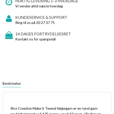
HURTIG LEVERING 1-3 HVERDAGE
Vi sender altid næste hverdag
KUNDESERVICE & SUPPORT
Ring til os på 20 27 37 75
14 DAGES FORTRYDELSESRET
Kontakt os for spørgsmål
Beskrivelse
Rico Creative Make it Tweed følgegarn er en tynd garn
med løbelængde på 475 meter, og på 50 gram, i flerfarvet