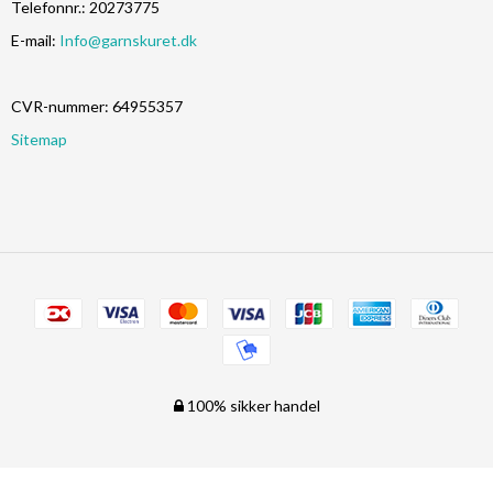
Telefonnr.
:
20273775
E-mail
:
Info@garnskuret.dk
CVR-nummer
:
64955357
Sitemap
100% sikker handel