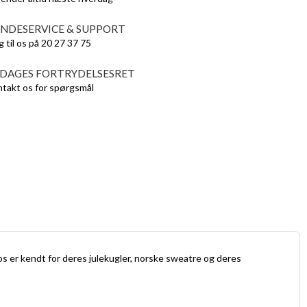
NDESERVICE & SUPPORT
g til os på 20 27 37 75
 DAGES FORTRYDELSESRET
takt os for spørgsmål
s er kendt for deres julekugler, norske sweatre og deres