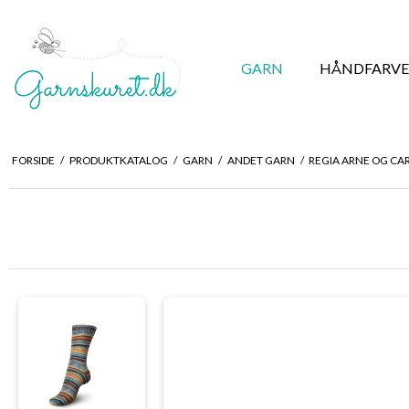
GARN
HÅNDFARVE
FORSIDE
/
PRODUKTKATALOG
/
GARN
/
ANDET GARN
/
REGIA ARNE OG C