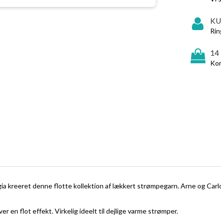
KU
Rin
14
Kon
a kreeret denne flotte kollektion af lækkert strømpegarn. Arne og Carlo
r en flot effekt. Virkelig ideelt til dejlige varme strømper.