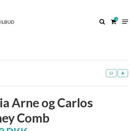
0
TILBUD
ia Arne og Carlos
ney Comb