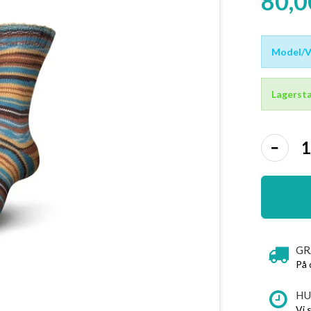
80,
Model/Va
Lagersta
GR
På 
HU
Vi 