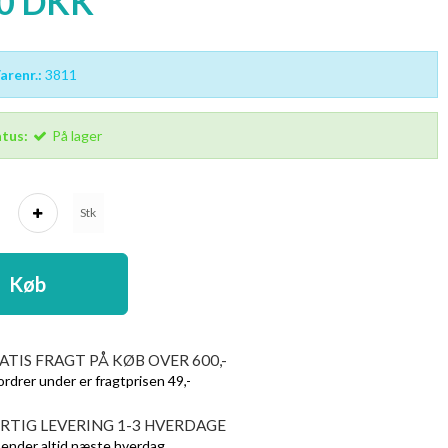
00 DKK
renr.:
3811
tus:
På lager
Stk
Køb
ATIS FRAGT PÅ KØB OVER 600,-
ordrer under er fragtprisen 49,-
RTIG LEVERING 1-3 HVERDAGE
sender altid næste hverdag