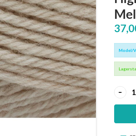
Mel
37,
Model/Va
Lagersta