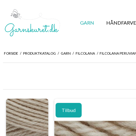
GARN
HÅNDFARVE
FORSIDE
/
PRODUKTKATALOG
/
GARN
/
FILCOLANA
/
FILCOLANA PERUVI
Tilbud