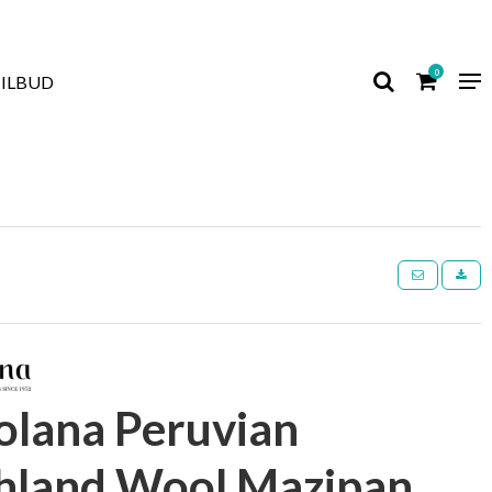
0
TILBUD
colana Peruvian
hland Wool Mazipan