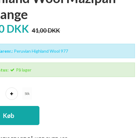
ange
00 DKK
41,00 DKK
renr.:
Peruvian Highland Wool 977
tus:
På lager
Stk
Køb