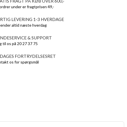
ATIS FRAGT PÅ KØB OVER 600,-
ordrer under er fragtprisen 49,-
RTIG LEVERING 1-3 HVERDAGE
sender altid næste hverdag
NDESERVICE & SUPPORT
g til os på 20 27 37 75
 DAGES FORTRYDELSESRET
takt os for spørgsmål