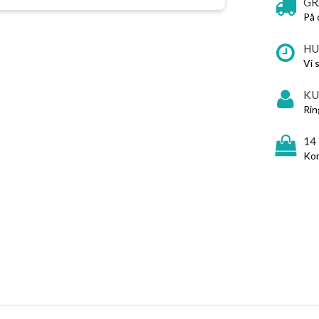
GR
På 
HU
Vi 
KU
Rin
14
Kon