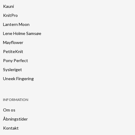
Kauni
KnitPro
Lantern Moon
Lene Holme Samsøe
Mayflower
PetiteKnit
Pony Perfect
Sysleriget
Uneek Fingering
INFORMATION
Om os
Åbningstider
Kontakt