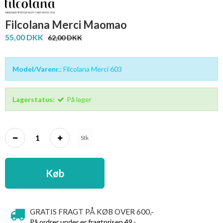
Filcolana Merci Maomao
55,00 DKK
62,00 DKK
Model/Varenr.:
Filcolana Merci 603
Lagerstatus:
På lager
Stk
Køb
GRATIS FRAGT PÅ KØB OVER 600,-
På ordrer under er fragtprisen 49,-