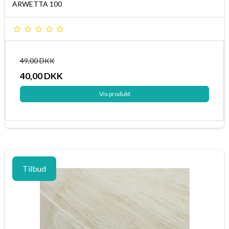
ARWETTA 100
49,00 DKK
40,00 DKK
Vis produkt
Tilbud