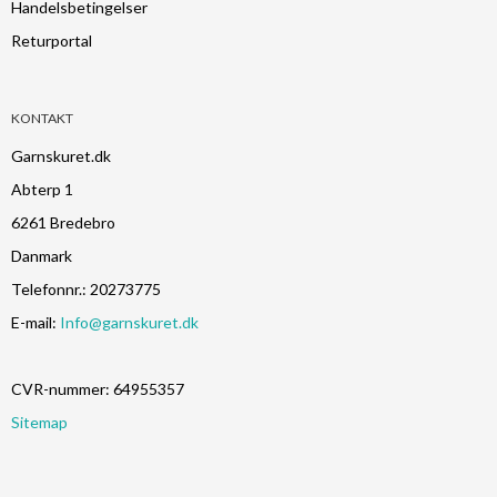
Handelsbetingelser
Returportal
KONTAKT
Garnskuret.dk
Abterp 1
6261 Bredebro
Danmark
Telefonnr.
:
20273775
E-mail
:
Info@garnskuret.dk
CVR-nummer
:
64955357
Sitemap