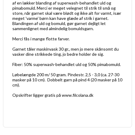
af en lækker blanding af superwash-behandlet uld og
pimabomuld. Merci er meget velegnet til strik til små og
store, når garnet skal være blødt og ikke alt for varmt, især
meget 'varme' børn kan have glæde af strik i garnet.
Blandingen af uld og bomuld, gør garnet dejligt let
sammenlignet med almindelig bomuldsgarn.
Merci fås i mange flotte farver.
Garnet tåler maskinvask 30 gr., men jo mere skånsomt du
vasker dine strikkede ting, jo bedre holder de sig.
Fiber: 50% superwash-behandlet uld og 50% pimabomuld.
Løbelængde 200 m/ 50 gram. Pindestr. 2,5 - 3,0 (ca. 27-30
masker på 10 cm). Dobbelt garn på pind 4 (20 masker på 10
cm).
Opskrifter ligger gratis på www.filcolana.dk