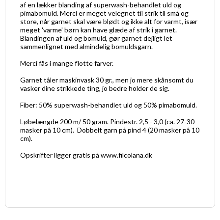
af en lækker blanding af superwash-behandlet uld og
pimabomuld. Merci er meget velegnet til strik til små og
store, når garnet skal være blødt og ikke alt for varmt, især
meget 'varme' børn kan have glæde af strik i garnet.
Blandingen af uld og bomuld, gør garnet dejligt let
sammenlignet med almindelig bomuldsgarn.
Merci fås i mange flotte farver.
Garnet tåler maskinvask 30 gr., men jo mere skånsomt du
vasker dine strikkede ting, jo bedre holder de sig.
Fiber: 50% superwash-behandlet uld og 50% pimabomuld.
Løbelængde 200 m/ 50 gram. Pindestr. 2,5 - 3,0 (ca. 27-30
masker på 10 cm). Dobbelt garn på pind 4 (20 masker på 10
cm).
Opskrifter ligger gratis på www.filcolana.dk