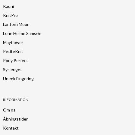
Kauni
KnitPro
Lantern Moon
Lene Holme Samsøe
Mayflower
PetiteKnit
Pony Perfect
Sysleriget
Uneek Fingering
INFORMATION
Om os
Åbningstider
Kontakt