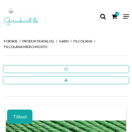
0
FORSIDE
/
PRODUKTKATALOG
/
GARN
/
FILCOLANA
/
FILCOLANA MERCI MOJITO
Tilbud