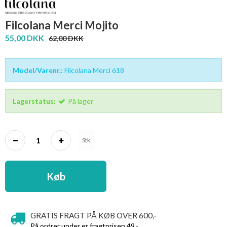
Filcolana Merci Mojito
55,00 DKK
62,00 DKK
Model/Varenr.:
Filcolana Merci 618
Lagerstatus:
På lager
Stk
Køb
GRATIS FRAGT PÅ KØB OVER 600,-
På ordrer under er fragtprisen 49,-