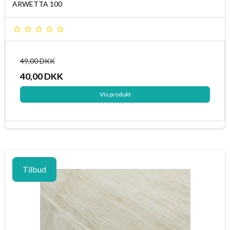
ARWETTA 100
49,00 DKK
40,00 DKK
Vis produkt
Tilbud