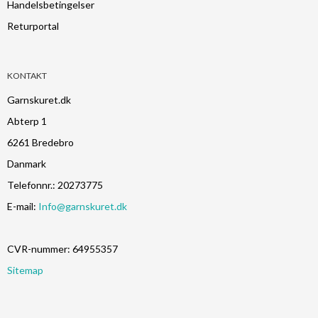
Handelsbetingelser
Returportal
KONTAKT
Garnskuret.dk
Abterp 1
6261 Bredebro
Danmark
Telefonnr.
:
20273775
E-mail
:
Info@garnskuret.dk
CVR-nummer
:
64955357
Sitemap