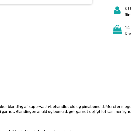
KU
Rin
14
Kon
kker blanding af superwash-behandlet uld og pimabomuld. Merci er meget v
k i garnet. Blandingen af uld og bomuld, gør garnet dejligt let sammenlig