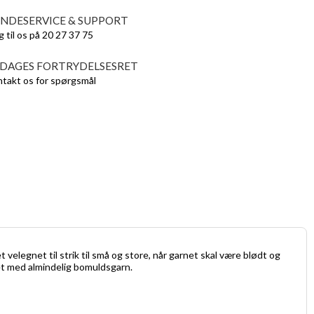
NDESERVICE & SUPPORT
g til os på 20 27 37 75
 DAGES FORTRYDELSESRET
takt os for spørgsmål
elegnet til strik til små og store, når garnet skal være blødt og
net med almindelig bomuldsgarn.