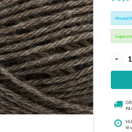
Model/Va
Lagersta
GR
På 
HU
Vi 