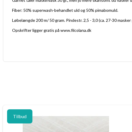
Garnet tåler maskinvask 30 gr., men jo mere skånsomt du vasker di
Fiber: 50% superwash-behandlet uld og 50% pimabomuld.
Løbelængde 200 m/ 50 gram. Pindestr. 2,5 - 3,0 (ca. 27-30 masker 
Opskrifter ligger gratis på www.filcolana.dk
Tilbud