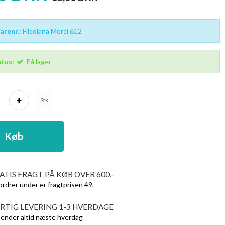
renr.:
Filcolana Merci 612
tus:
På lager
Stk
Køb
ATIS FRAGT PÅ KØB OVER 600,-
ordrer under er fragtprisen 49,-
RTIG LEVERING 1-3 HVERDAGE
sender altid næste hverdag