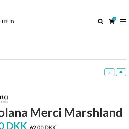
0
TILBUD
colana Merci Marshland
00 DKK
62,00 DKK