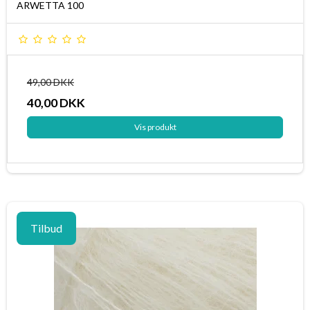
ARWETTA 100
49,00 DKK
40,00 DKK
Vis produkt
Tilbud