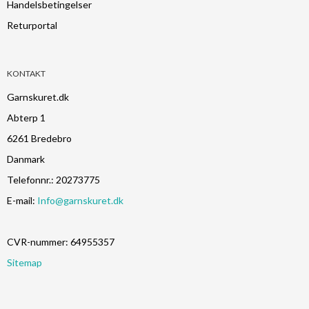
Handelsbetingelser
Returportal
KONTAKT
Garnskuret.dk
Abterp 1
6261 Bredebro
Danmark
Telefonnr.
:
20273775
E-mail
:
Info@garnskuret.dk
CVR-nummer
:
64955357
Sitemap