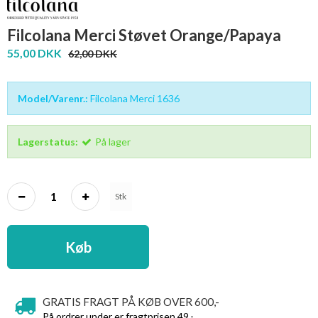
Filcolana Merci Støvet Orange/Papaya
55,00 DKK
62,00 DKK
Model/Varenr.:
Filcolana Merci 1636
Lagerstatus:
På lager
Stk
Køb
GRATIS FRAGT PÅ KØB OVER 600,-
På ordrer under er fragtprisen 49,-