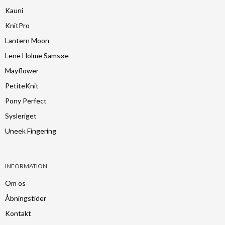
Kauni
KnitPro
Lantern Moon
Lene Holme Samsøe
Mayflower
PetiteKnit
Pony Perfect
Sysleriget
Uneek Fingering
INFORMATION
Om os
Åbningstider
Kontakt