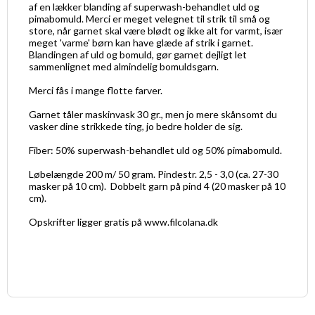
af en lækker blanding af superwash-behandlet uld og
pimabomuld. Merci er meget velegnet til strik til små og
store, når garnet skal være blødt og ikke alt for varmt, især
meget 'varme' børn kan have glæde af strik i garnet.
Blandingen af uld og bomuld, gør garnet dejligt let
sammenlignet med almindelig bomuldsgarn.
Merci fås i mange flotte farver.
Garnet tåler maskinvask 30 gr., men jo mere skånsomt du
vasker dine strikkede ting, jo bedre holder de sig.
Fiber: 50% superwash-behandlet uld og 50% pimabomuld.
Løbelængde 200 m/ 50 gram. Pindestr. 2,5 - 3,0 (ca. 27-30
masker på 10 cm). Dobbelt garn på pind 4 (20 masker på 10
cm).
Opskrifter ligger gratis på www.filcolana.dk