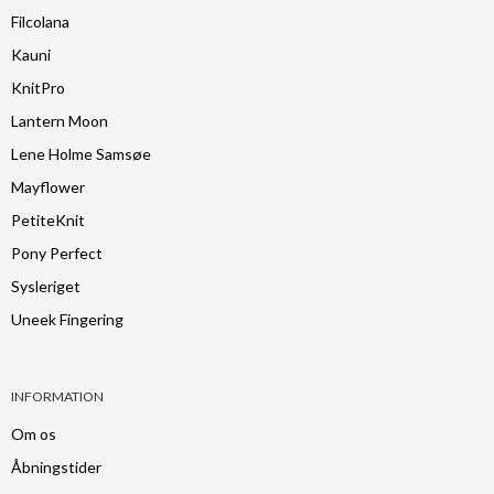
Filcolana
Kauni
KnitPro
Lantern Moon
Lene Holme Samsøe
Mayflower
PetiteKnit
Pony Perfect
Sysleriget
Uneek Fingering
INFORMATION
Om os
Åbningstider