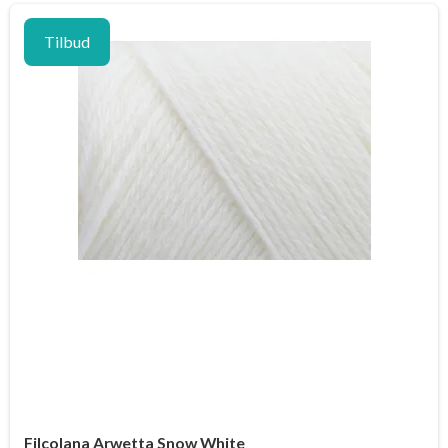
Tilbud
Filcolana Arwetta Snow White