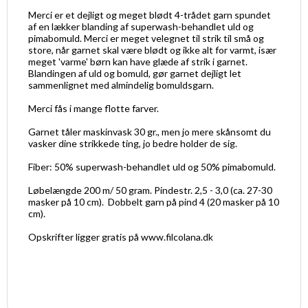
Merci er et dejligt og meget blødt 4-trådet garn spundet
af en lækker blanding af superwash-behandlet uld og
pimabomuld. Merci er meget velegnet til strik til små og
store, når garnet skal være blødt og ikke alt for varmt, især
meget 'varme' børn kan have glæde af strik i garnet.
Blandingen af uld og bomuld, gør garnet dejligt let
sammenlignet med almindelig bomuldsgarn.
Merci fås i mange flotte farver.
Garnet tåler maskinvask 30 gr., men jo mere skånsomt du
vasker dine strikkede ting, jo bedre holder de sig.
Fiber: 50% superwash-behandlet uld og 50% pimabomuld.
Løbelængde 200 m/ 50 gram. Pindestr. 2,5 - 3,0 (ca. 27-30
masker på 10 cm). Dobbelt garn på pind 4 (20 masker på 10
cm).
Opskrifter ligger gratis på www.filcolana.dk