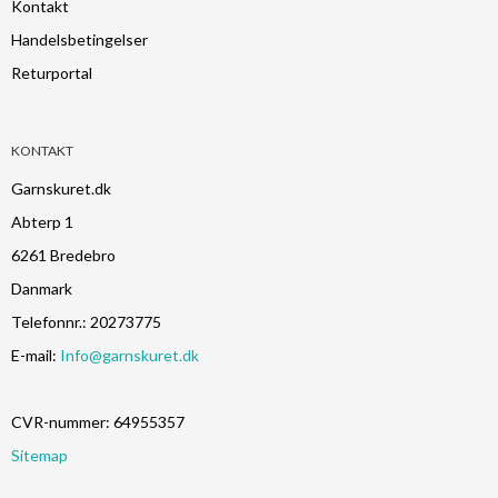
Kontakt
Handelsbetingelser
Returportal
KONTAKT
Garnskuret.dk
Abterp 1
6261 Bredebro
Danmark
Telefonnr.
:
20273775
E-mail
:
Info@garnskuret.dk
CVR-nummer
:
64955357
Sitemap