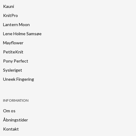
Kauni
KnitPro
Lantern Moon
Lene Holme Samsøe
Mayflower
PetiteKnit
Pony Perfect
Sysleriget
Uneek Fingering
INFORMATION
Om os
Åbningstider
Kontakt