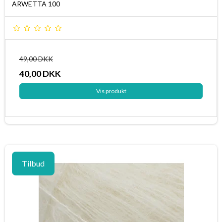
ARWETTA 100
49,00 DKK
40,00 DKK
Vis produkt
Tilbud