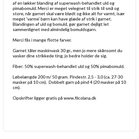
af en lækker blanding af superwash-behandlet uld og
pimabomuld. Merci er meget velegnet til strik til små og
store, når garnet skal være blødt og ikke alt for varmt, især
meget 'varme' børn kan have glæde af strik i garnet.
Blandingen af uld og bomuld, gør garnet dejligt let
sammenlignet med almindelig bomuldsgarn.
Merci fås i mange flotte farver.
Garnet tåler maskinvask 30 gr., men jo mere skånsomt du
vasker dine strikkede ting, jo bedre holder de sig.
Fiber: 50% superwash-behandlet uld og 50% pimabomuld.
Løbelængde 200 m/ 50 gram. Pindestr. 2,5 - 3,0 (ca. 27-30
masker på 10 cm). Dobbelt garn på pind 4 (20 masker på 10
cm).
Opskrifter ligger gratis på www.filcolana.dk