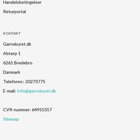
Handelsbetingelser
Returportal
KONTAKT
Garnskuret.dk
Abterp 1
6261 Bredebro
Danmark
Telefonnr.
:
20273775
E-mail
:
Info@garnskuret.dk
CVR-nummer
:
64955357
Sitemap