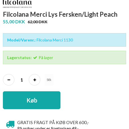
Filcolana Merci Lys Fersken/Light Peach
55,00 DKK
62,00 DKK
Model/Varenr.:
Filcolana Merci 1130
Lagerstatus:
På lager
Stk
Køb
GRATIS FRAGT PÅ KØB OVER 600,-
På ordrer under er fragtprisen 49,-