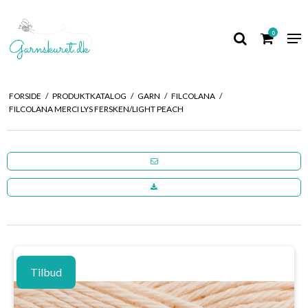
0
FORSIDE
/
PRODUKTKATALOG
/
GARN
/
FILCOLANA
/
FILCOLANA MERCI LYS FERSKEN/LIGHT PEACH
Tilbud