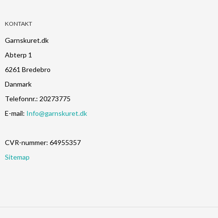
KONTAKT
Garnskuret.dk
Abterp 1
6261 Bredebro
Danmark
Telefonnr.
:
20273775
E-mail
:
Info@garnskuret.dk
CVR-nummer
:
64955357
Sitemap