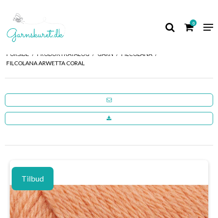
0
FORSIDE
/
PRODUKTKATALOG
/
GARN
/
FILCOLANA
/
FILCOLANA ARWETTA CORAL
Tilbud