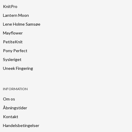
KnitPro
Lantern Moon
Lene Holme Samsøe
Mayflower
PetiteKnit
Pony Perfect
Sysleriget
Uneek Fingering
INFORMATION
Om os
Åbningstider
Kontakt
Handelsbetingelser