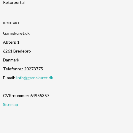
Returportal
KONTAKT
Garnskuret.dk
Abterp 1
6261 Bredebro
Danmark
Telefonnr.
:
20273775
E-mail
:
Info@garnskuret.dk
CVR-nummer
:
64955357
Sitemap