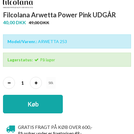
Filcolana Arwetta Power Pink UDGÅR
40,00 DKK
49,00 DKK
Model/Varenr.:
ARWETTA 253
Lagerstatus:
På lager
Stk
Køb
GRATIS FRAGT PÅ KØB OVER 600,-
På ordrer under er fragtprisen 49,-