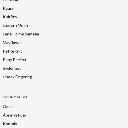
Kauni
KnitPro
Lantern Moon
Lene Holme Samsøe
Mayflower
PetiteKnit
Pony Perfect
Sysleriget
Uneek Fingering
INFORMATION
Om os
Åbningstider
Kontakt