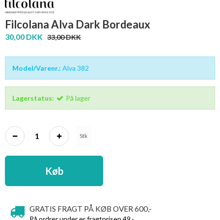
Filcolana Alva Dark Bordeaux
30,00 DKK
33,00 DKK
Model/Varenr.:
Alva 382
Lagerstatus:
På lager
Stk
Køb
GRATIS FRAGT PÅ KØB OVER 600,-
På ordrer under er fragtprisen 49,-