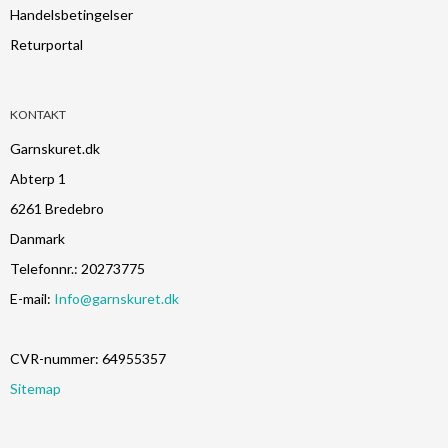
Handelsbetingelser
Returportal
KONTAKT
Garnskuret.dk
Abterp 1
6261 Bredebro
Danmark
Telefonnr.
:
20273775
E-mail
:
Info@garnskuret.dk
CVR-nummer
:
64955357
Sitemap