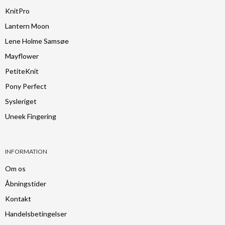
KnitPro
Lantern Moon
Lene Holme Samsøe
Mayflower
PetiteKnit
Pony Perfect
Sysleriget
Uneek Fingering
INFORMATION
Om os
Åbningstider
Kontakt
Handelsbetingelser