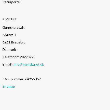
Returportal
KONTAKT
Garnskuret.dk
Abterp 1
6261 Bredebro
Danmark
Telefonnr.
:
20273775
E-mail
:
Info@garnskuret.dk
CVR-nummer
:
64955357
Sitemap