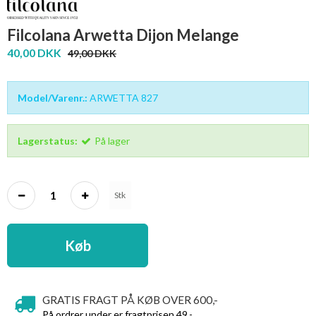
Filcolana Arwetta Dijon Melange
40,00 DKK
49,00 DKK
Model/Varenr.:
ARWETTA 827
Lagerstatus:
På lager
Stk
Køb
GRATIS FRAGT PÅ KØB OVER 600,-
På ordrer under er fragtprisen 49,-