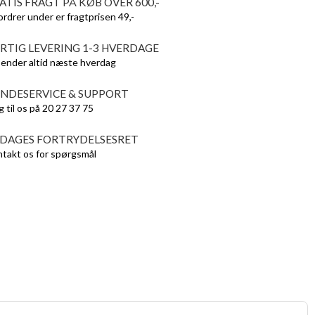
ATIS FRAGT PÅ KØB OVER 600,-
ordrer under er fragtprisen 49,-
RTIG LEVERING 1-3 HVERDAGE
sender altid næste hverdag
NDESERVICE & SUPPORT
g til os på 20 27 37 75
 DAGES FORTRYDELSESRET
takt os for spørgsmål