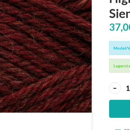
Sie
37,
Model/Va
Lagersta