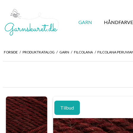
GARN
HÅNDFARVE
FORSIDE
/
PRODUKTKATALOG
/
GARN
/
FILCOLANA
/
FILCOLANA PERUVIA
Tilbud