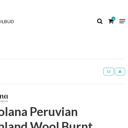
0
TILBUD
colana Peruvian
hland Wool Burnt