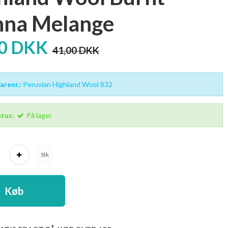
nna Melange
00 DKK
41,00 DKK
renr.:
Peruvian Highland Wool 832
tus:
På lager
Stk
Køb