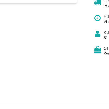
GR
På 
HU
Vi 
KU
Rin
14
Kon