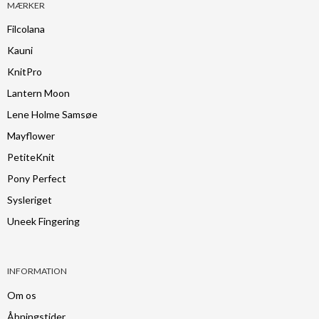
MÆRKER
Filcolana
Kauni
KnitPro
Lantern Moon
Lene Holme Samsøe
Mayflower
PetiteKnit
Pony Perfect
Sysleriget
Uneek Fingering
INFORMATION
Om os
Åbningstider