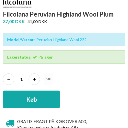
Filcolana Peruvian Highland Wool Plum
37,00 DKK
41,00 DKK
Model/Varenr.:
Peruvian Highland Wool 222
Lagerstatus:
På lager
Stk
Køb
GRATIS FRAGT PÅ KØB OVER 600,-
På ordrer under er fragtprisen 49,-