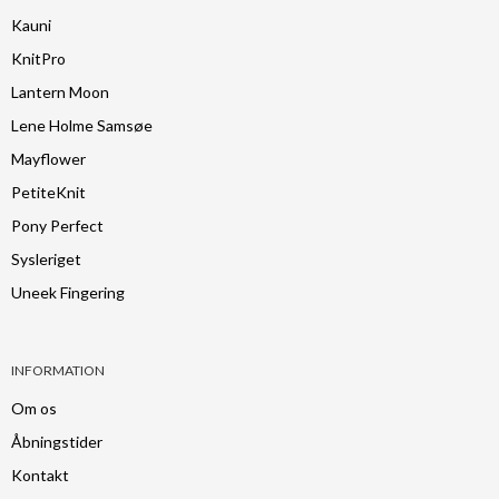
Kauni
KnitPro
Lantern Moon
Lene Holme Samsøe
Mayflower
PetiteKnit
Pony Perfect
Sysleriget
Uneek Fingering
INFORMATION
Om os
Åbningstider
Kontakt