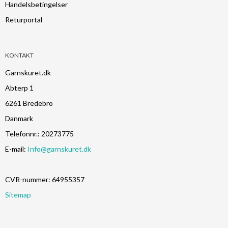
Handelsbetingelser
Returportal
KONTAKT
Garnskuret.dk
Abterp 1
6261 Bredebro
Danmark
Telefonnr.
:
20273775
E-mail
:
Info@garnskuret.dk
CVR-nummer
:
64955357
Sitemap