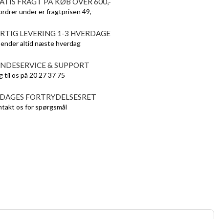
ATIS FRAGT PÅ KØB OVER 600,-
ordrer under er fragtprisen 49,-
RTIG LEVERING 1-3 HVERDAGE
sender altid næste hverdag
NDESERVICE & SUPPORT
g til os på 20 27 37 75
 DAGES FORTRYDELSESRET
takt os for spørgsmål