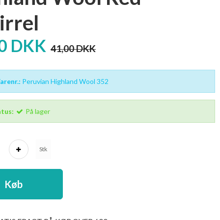
irrel
00 DKK
41,00 DKK
renr.:
Peruvian Highland Wool 352
tus:
På lager
Stk
Køb