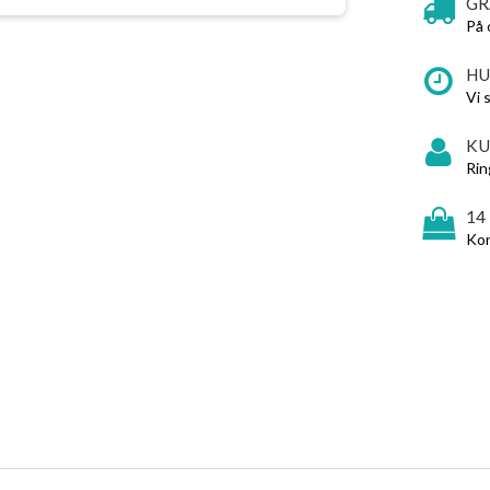
GR
På 
HU
Vi 
KU
Rin
14
Kon