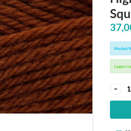
Squ
37,
Model/Va
Lagersta