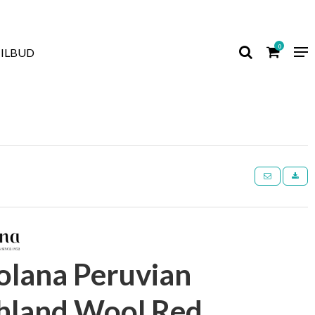
0
TILBUD
colana Peruvian
hland Wool Red