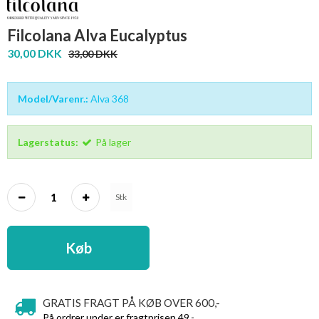
Filcolana Alva Eucalyptus
30,00 DKK
33,00 DKK
Model/Varenr.:
Alva 368
Lagerstatus:
På lager
Stk
Køb
GRATIS FRAGT PÅ KØB OVER 600,-
På ordrer under er fragtprisen 49,-