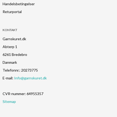
Handelsbetingelser
Returportal
KONTAKT
Garnskuret.dk
Abterp 1
6261 Bredebro
Danmark
Telefonnr.
:
20273775
E-mail
:
Info@garnskuret.dk
CVR-nummer
:
64955357
Sitemap