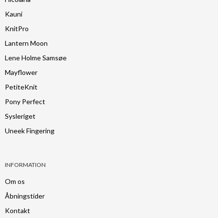
Kauni
KnitPro
Lantern Moon
Lene Holme Samsøe
Mayflower
PetiteKnit
Pony Perfect
Sysleriget
Uneek Fingering
INFORMATION
Om os
Åbningstider
Kontakt