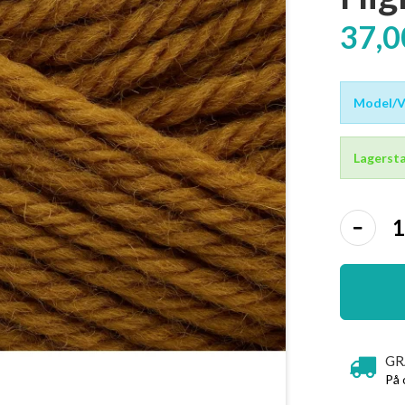
37,
Model/Va
Lagersta
GR
På 