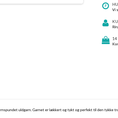
HU
Vi 
KU
Rin
14
Kon
garnspundet uldgarn. Garnet er lækkert og tykt og perfekt til den tykke