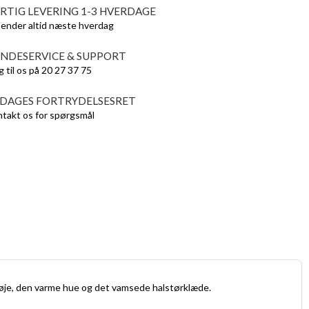
RTIG LEVERING 1-3 HVERDAGE
sender altid næste hverdag
NDESERVICE & SUPPORT
g til os på 20 27 37 75
 DAGES FORTRYDELSESRET
takt os for spørgsmål
 trøje, den varme hue og det vamsede halstørklæde.