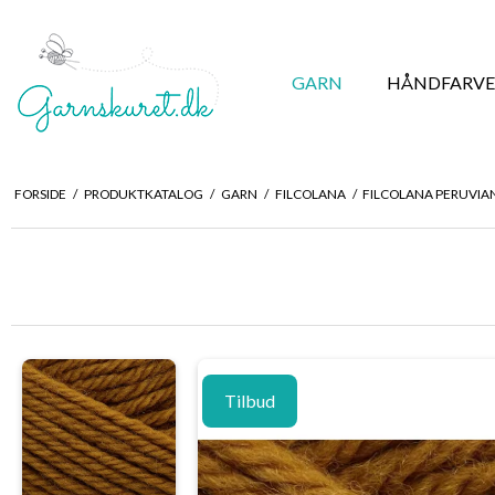
GARN
HÅNDFARVE
FORSIDE
/
PRODUKTKATALOG
/
GARN
/
FILCOLANA
/
FILCOLANA PERUVI
Tilbud