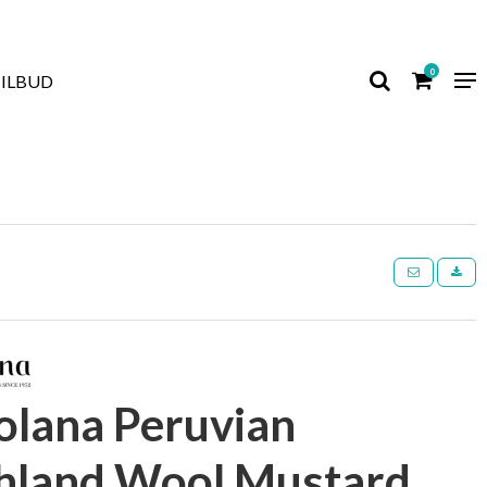
0
TILBUD
colana Peruvian
hland Wool Mustard