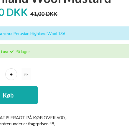
00 DKK
41,00 DKK
renr.:
Peruvian Highland Wool 136
tus:
På lager
Stk
Køb
ATIS FRAGT PÅ KØB OVER 600,-
ordrer under er fragtprisen 49,-