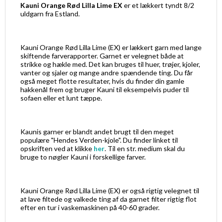
Kauni Orange Rød Lilla Lime EX
er et lækkert tyndt 8/2
uldgarn fra Estland.
Kauni Orange Rød Lilla Lime (EX) er lækkert garn med lange
skiftende farverapporter. Garnet er velegnet både at
strikke og hækle med. Det kan bruges til huer, trøjer, kjoler,
vanter og sjaler og mange andre spændende ting. Du får
også meget flotte resultater, hvis du finder din gamle
hakkenål frem og bruger Kauni til eksempelvis puder til
sofaen eller et lunt tæppe.
Kaunis garner er blandt andet brugt til den meget
populære "Hendes Verden-kjole". Du finder linket til
opskriften ved at klikke
her
. Til en str. medium skal du
bruge to nøgler Kauni i forskellige farver.
Kauni Orange Rød Lilla Lime (EX) er også rigtig velegnet til
at lave filtede og valkede ting af da garnet filter rigtig flot
efter en tur i vaskemaskinen på 40-60 grader.