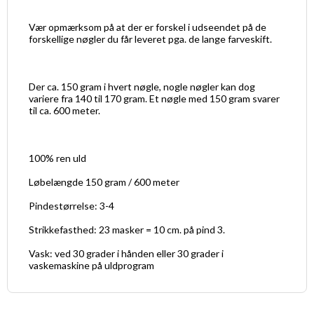
Vær opmærksom på at der er forskel i udseendet på de
forskellige nøgler du får leveret pga. de lange farveskift.
Der ca. 150 gram i hvert nøgle, nogle nøgler kan dog
variere fra 140 til 170 gram. Et nøgle med 150 gram svarer
til ca. 600 meter.
100% ren uld
Løbelængde 150 gram / 600 meter
Pindestørrelse: 3-4
Strikkefasthed: 23 masker = 10 cm. på pind 3.
Vask: ved 30 grader i hånden eller 30 grader i
vaskemaskine på uldprogram