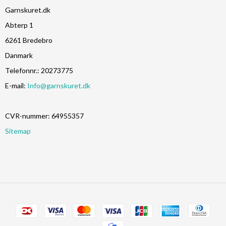
Garnskuret.dk
Abterp 1
6261 Bredebro
Danmark
Telefonnr.
:
20273775
E-mail
:
Info@garnskuret.dk
CVR-nummer
:
64955357
Sitemap