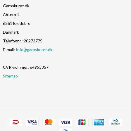
Garnskuret.dk
Abterp 1
6261 Bredebro
Danmark
Telefonnr.
:
20273775
E-mail
:
Info@garnskuret.dk
CVR-nummer
:
64955357
Sitemap