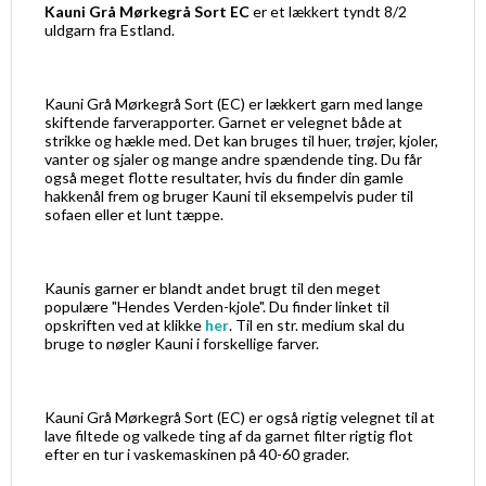
Kauni Grå Mørkegrå Sort EC
er et lækkert tyndt 8/2
uldgarn fra Estland.
Kauni Grå Mørkegrå Sort (EC) er lækkert garn med lange
skiftende farverapporter. Garnet er velegnet både at
strikke og hækle med. Det kan bruges til huer, trøjer, kjoler,
vanter og sjaler og mange andre spændende ting. Du får
også meget flotte resultater, hvis du finder din gamle
hakkenål frem og bruger Kauni til eksempelvis puder til
sofaen eller et lunt tæppe.
Kaunis garner er blandt andet brugt til den meget
populære "Hendes Verden-kjole". Du finder linket til
opskriften ved at klikke
her
. Til en str. medium skal du
bruge to nøgler Kauni i forskellige farver.
Kauni Grå Mørkegrå Sort (EC) er også rigtig velegnet til at
lave filtede og valkede ting af da garnet filter rigtig flot
efter en tur i vaskemaskinen på 40-60 grader.