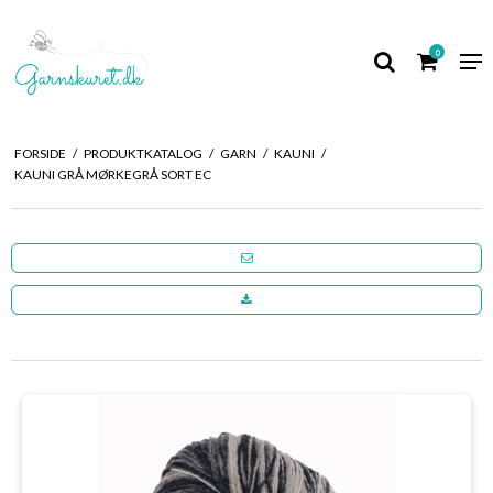
0
FORSIDE
/
PRODUKTKATALOG
/
GARN
/
KAUNI
/
KAUNI GRÅ MØRKEGRÅ SORT EC