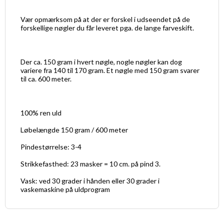
Vær opmærksom på at der er forskel i udseendet på de
forskellige nøgler du får leveret pga. de lange farveskift.
Der ca. 150 gram i hvert nøgle, nogle nøgler kan dog
variere fra 140 til 170 gram. Et nøgle med 150 gram svarer
til ca. 600 meter.
100% ren uld
Løbelængde 150 gram / 600 meter
Pindestørrelse: 3-4
Strikkefasthed: 23 masker = 10 cm. på pind 3.
Vask: ved 30 grader i hånden eller 30 grader i
vaskemaskine på uldprogram