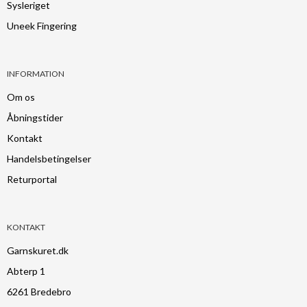
Sysleriget
Uneek Fingering
INFORMATION
Om os
Åbningstider
Kontakt
Handelsbetingelser
Returportal
KONTAKT
Garnskuret.dk
Abterp 1
6261 Bredebro