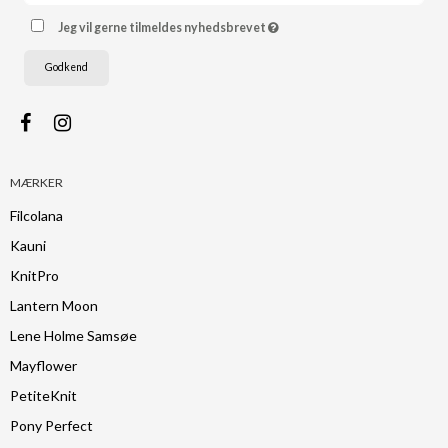
Jeg vil gerne tilmeldes nyhedsbrevet
Godkend
MÆRKER
Filcolana
Kauni
KnitPro
Lantern Moon
Lene Holme Samsøe
Mayflower
PetiteKnit
Pony Perfect