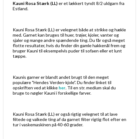
Kauni Rosa Stærk (LL)
er et lækkert tyndt 8/2 uldgarn fra
Estland.
Kauni Rosa Stærk (LL) er velegnet både at strikke og hækle
med. Garnet kan bruges til huer, trøjer, kjoler, vanter og
sjaler og mange andre spændende ting. Du får også meget
flotte resultater, hvis du finder din gamle hakkenål frem og
bruger Kauni til eksempelvis puder til sofaen eller et lunt
tæppe.
Kaunis garner er blandt andet brugt til den meget
populære "Hendes Verden-kjole". Du finder linket til
opskriften ved at klikke
her
. Til en str. medium skal du
bruge to nøgler Kauni i forskellige farver.
Kauni Rosa Stærk (LL) er også rigtig velegnet til at lave
filtede og valkede ting af da garnet filter rigtig flot efter en
tur i vaskemaskinen på 40-60 grader.