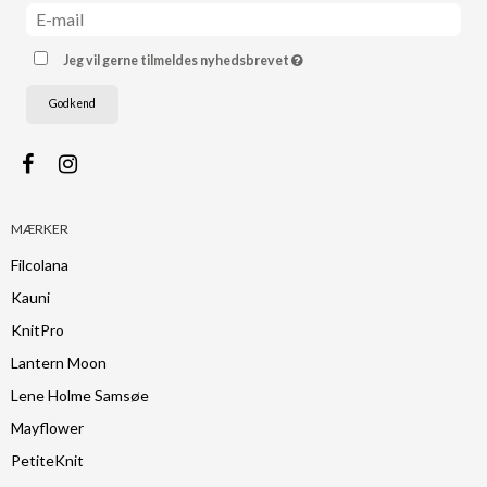
Jeg vil gerne tilmeldes nyhedsbrevet
Godkend
MÆRKER
Filcolana
Kauni
KnitPro
Lantern Moon
Lene Holme Samsøe
Mayflower
PetiteKnit