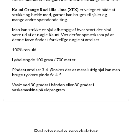
Kauni Orange Rød Lilla Lime (XEX)
er velegnet både at
strikke og hækle med, garnet kan bruges til sjaler og
mange andre spændende ting.
Man kan strikke et sjal, afhængig af hvor stort det skal
være ud af et nøgle Kauni. Vær derfor opmærksom på at
denne farve findes i forskellige nøgle størrelser.
100% ren uld
Løbelængde 100 gram / 700 meter
Pindestørrelse: 3-4. Ønskes der et mere luftig sjal kan man
bruge tykkere pinde fx. 4-5.
Vask: ved 30 grader i hånden eller 30 grader i
vaskemaskine på uldprogram
Relaterede produkter