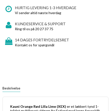
HURTIG LEVERING 1-3 HVERDAGE
Vi sender altid næste hverdag
KUNDESERVICE & SUPPORT
Ring til os på 20 27 37 75
14 DAGES FORTRYDELSESRET
Kontakt os for spørgsmål
Beskrivelse
Kauni Orange Rød Lilla Lime (XEX)
er et lækkert tynd 1-
trådet multifarvet uldgarn fra Estland med lange farveskift.