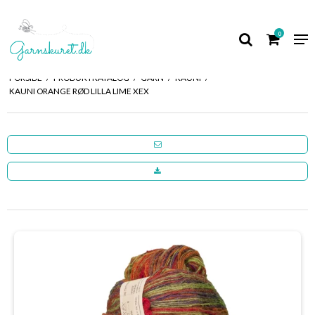
0
FORSIDE
/
PRODUKTKATALOG
/
GARN
/
KAUNI
/
KAUNI ORANGE RØD LILLA LIME XEX