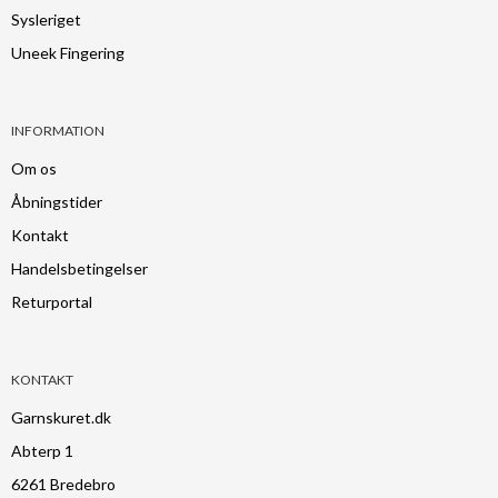
Sysleriget
Uneek Fingering
INFORMATION
Om os
Åbningstider
Kontakt
Handelsbetingelser
Returportal
KONTAKT
Garnskuret.dk
Abterp 1
6261 Bredebro