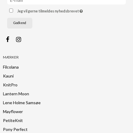
Jeg vil gerne tilmeldes nyhedsbrevet
Godkend
MÆRKER
Filcolana
Kauni
KnitPro
Lantern Moon
Lene Holme Samsøe
Mayflower
PetiteKnit
Pony Perfect