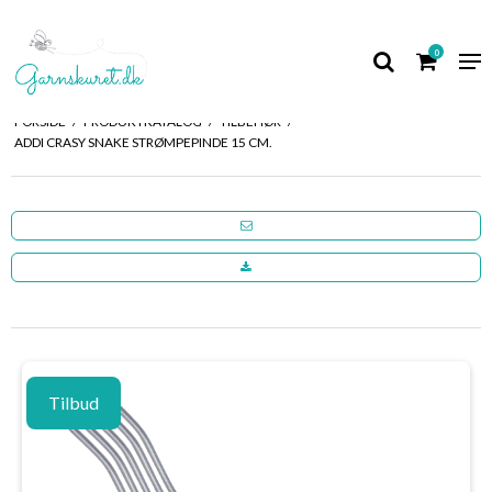
0
FORSIDE
/
PRODUKTKATALOG
/
TILBEHØR
/
ADDI CRASY SNAKE STRØMPEPINDE 15 CM.
Tilbud