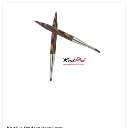
KnitPro Pindespidser 3 mm