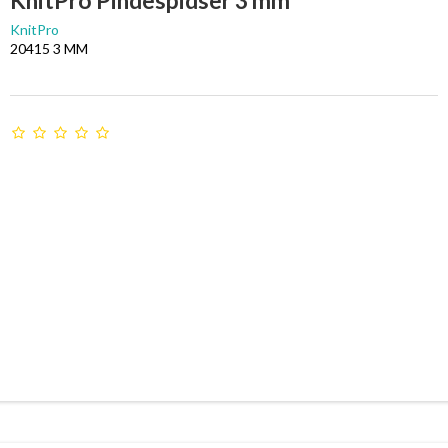
KnitPro Pindespidser 3 mm
KnitPro
20415 3 MM