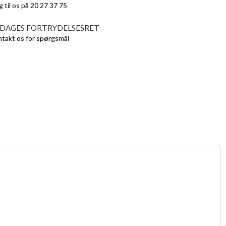
g til os på 20 27 37 75
 DAGES FORTRYDELSESRET
takt os for spørgsmål