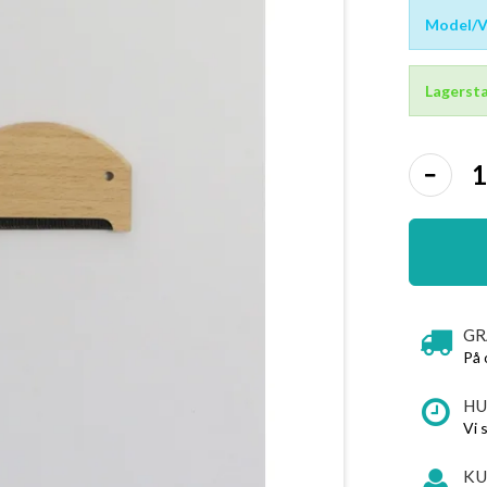
Model/Va
Lagersta
GR
På 
HU
Vi 
KU