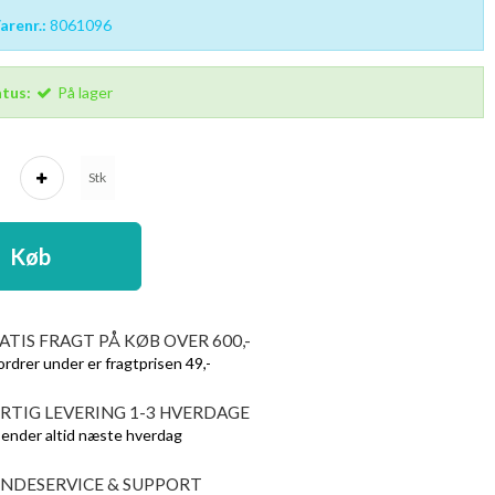
renr.:
8061096
tus:
På lager
Stk
Køb
ATIS FRAGT PÅ KØB OVER 600,-
ordrer under er fragtprisen 49,-
RTIG LEVERING 1-3 HVERDAGE
sender altid næste hverdag
NDESERVICE & SUPPORT