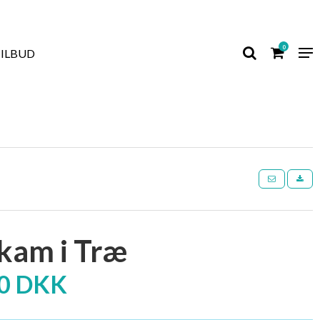
0
TILBUD
kam i Træ
00 DKK