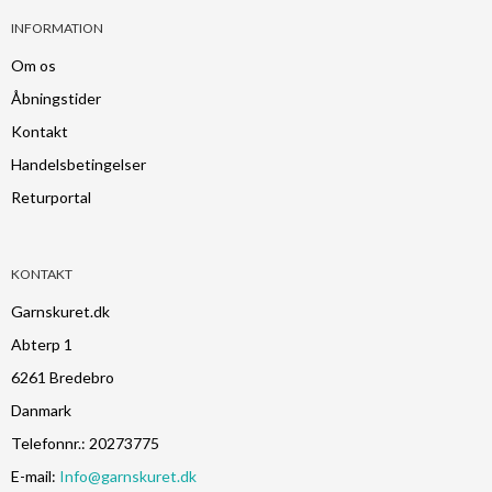
INFORMATION
Om os
Åbningstider
Kontakt
Handelsbetingelser
Returportal
KONTAKT
Garnskuret.dk
Abterp 1
6261 Bredebro
Danmark
Telefonnr.
:
20273775
E-mail
:
Info@garnskuret.dk