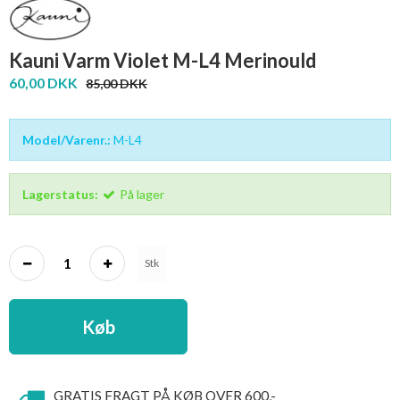
Kauni Varm Violet M-L4 Merinould
60,00 DKK
85,00 DKK
Model/Varenr.:
M-L4
Lagerstatus:
På lager
Stk
Køb
GRATIS FRAGT PÅ KØB OVER 600,-