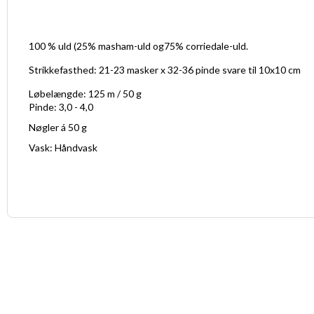
100 % uld (25% masham-uld og75% corriedale-uld.
Strikkefasthed: 21-23 masker x 32-36 pinde svare til 10x10 cm
Løbelængde: 125 m / 50 g
Pinde: 3,0 - 4,0
Nøgler á 50 g
Vask: Håndvask