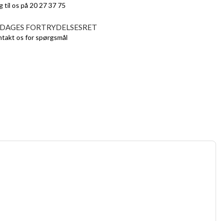
g til os på 20 27 37 75
 DAGES FORTRYDELSESRET
takt os for spørgsmål