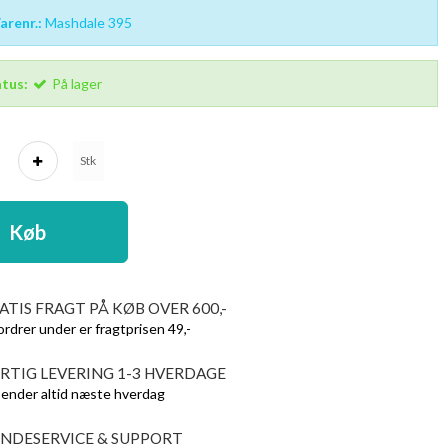
renr.:
Mashdale 395
tus:
På lager
Stk
Køb
ATIS FRAGT PÅ KØB OVER 600,-
ordrer under er fragtprisen 49,-
RTIG LEVERING 1-3 HVERDAGE
sender altid næste hverdag
NDESERVICE & SUPPORT