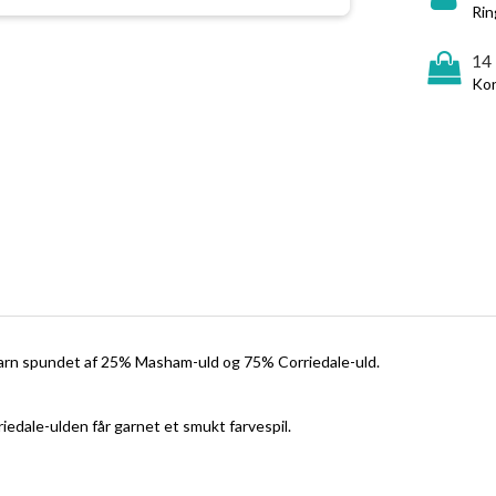
Rin
14
Kon
dgarn spundet af 25% Masham-uld og 75% Corriedale-uld.
edale-ulden får garnet et smukt farvespil.