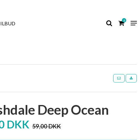
0
TILBUD
hdale Deep Ocean
00 DKK
59,00 DKK