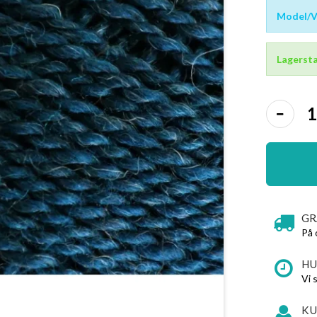
Model/Va
Lagersta
GR
På 
HU
Vi 
KU