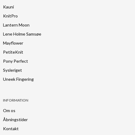
Kauni
KnitPro
Lantern Moon
Lene Holme Samsøe
Mayflower
PetiteKnit
Pony Perfect
Sysleriget
Uneek Fingering
INFORMATION
Om os
Åbningstider
Kontakt