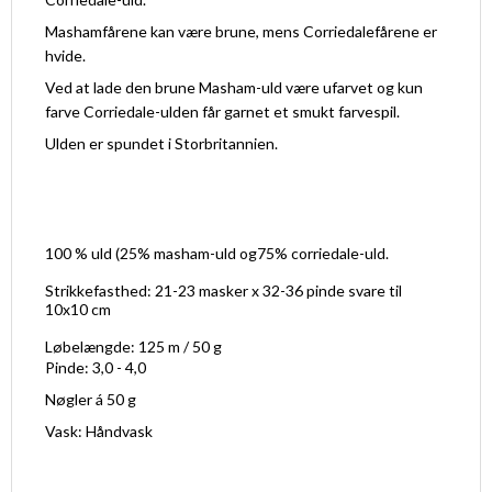
Mashamfårene kan være brune, mens Corriedalefårene er
hvide.
Ved at lade den brune Masham-uld være ufarvet og kun
farve Corriedale-ulden får garnet et smukt farvespil.
Ulden er spundet i Storbritannien.
100 % uld (25% masham-uld og75% corriedale-uld.
Strikkefasthed: 21-23 masker x 32-36 pinde svare til
10x10 cm
Løbelængde: 125 m / 50 g
Pinde: 3,0 - 4,0
Nøgler á 50 g
Vask: Håndvask