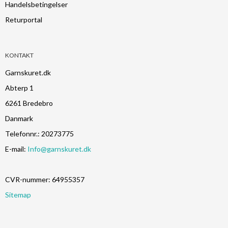
Handelsbetingelser
Returportal
KONTAKT
Garnskuret.dk
Abterp 1
6261 Bredebro
Danmark
Telefonnr.
:
20273775
E-mail
:
Info@garnskuret.dk
CVR-nummer
:
64955357
Sitemap