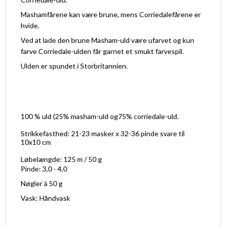
Mashamfårene kan være brune, mens Corriedalefårene er
hvide.
Ved at lade den brune Masham-uld være ufarvet og kun
farve Corriedale-ulden får garnet et smukt farvespil.
Ulden er spundet i Storbritannien.
100 % uld (25% masham-uld og75% corriedale-uld.
Strikkefasthed: 21-23 masker x 32-36 pinde svare til
10x10 cm
Løbelængde: 125 m / 50 g
Pinde: 3,0 - 4,0
Nøgler á 50 g
Vask: Håndvask