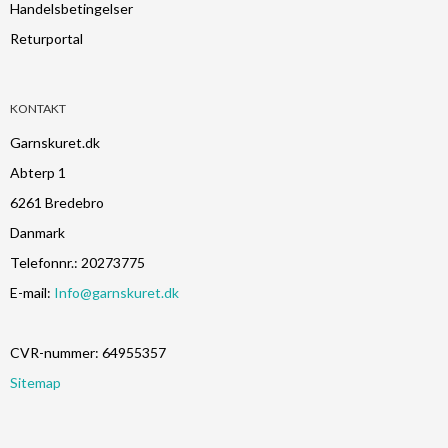
Handelsbetingelser
Returportal
KONTAKT
Garnskuret.dk
Abterp 1
6261 Bredebro
Danmark
Telefonnr.
:
20273775
E-mail
:
Info@garnskuret.dk
CVR-nummer
:
64955357
Sitemap