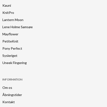
Kauni
KnitPro
Lantern Moon
Lene Holme Samsøe
Mayflower
PetiteKnit
Pony Perfect
Sysleriget
Uneek Fingering
INFORMATION
Om os
Åbningstider
Kontakt